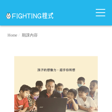
Toggle
navigat
Home
期課內容