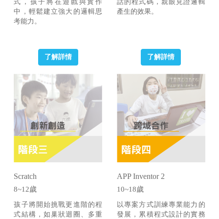
式，孩子將在遊戲與實作
話的程式碼，親眼見證邏輯
中，輕鬆建立強大的邏輯思
產生的效果。
考能力。
了解詳情
了解詳情
Scratch
APP Inventor 2
8~12歲
10~18歲
孩子將開始挑戰更進階的程
以專案方式訓練專業能力的
式結構，如巢狀迴圈、多重
發展，累積程式設計的實務