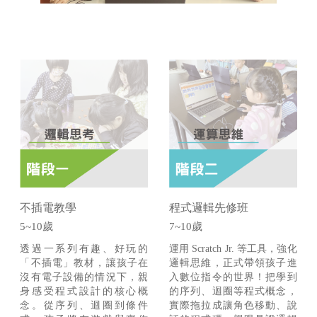
不插電教學
程式邏輯先修班
5~10歲
7~10歲
透過一系列有趣、好玩的
運用 Scratch Jr. 等工具，強化
「不插電」教材，讓孩子在
邏輯思維，正式帶領孩子進
沒有電子設備的情況下，親
入數位指令的世界！把學到
身感受程式設計的核心概
的序列、迴圈等程式概念，
念。從序列、迴圈到條件
實際拖拉成讓角色移動、說