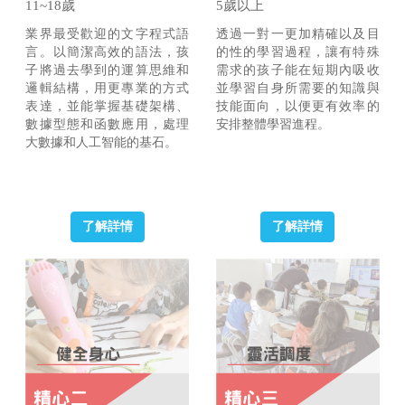
11~18歲
5歲以上
業界最受歡迎的文字程式語
透過一對一更加精確以及目
言。以簡潔高效的語法，孩
的性的學習過程，讓有特殊
子將過去學到的運算思維和
需求的孩子能在短期內吸收
邏輯結構，用更專業的方式
並學習自身所需要的知識與
表達，並能掌握基礎架構、
技能面向，以便更有效率的
數據型態和函數應用，處理
安排整體學習進程。
大數據和人工智能的基石。
了解詳情
了解詳情