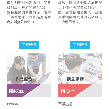
條件判斷和變數應用，學會
經驗，應用到手機 App 開發
如何設計複雜的遊戲規則、
上！孩子將學會如何設計介
角色互動與動畫情節，運用
面、處理使用者輸入，並運
「運算思維」讓作品充滿生
用手機內建的感測器來創造
命力與無限創造力。
生活應用程式。
了解詳情
了解詳情
Python
菁英企劃