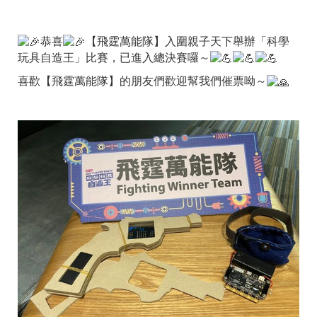
恭喜
【飛霆萬能隊】入圍親子天下舉辦「科學
玩具自造王」比賽，已進入總決賽囉～
喜歡【飛霆萬能隊】的朋友們歡迎幫我們催票呦～