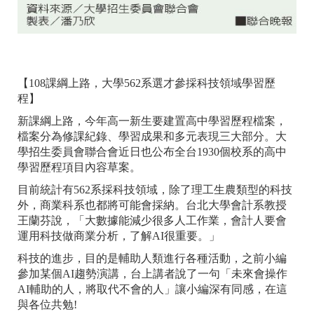
【108課綱上路，大學562系選才參採科技領域學習歷
程】
新課綱上路，今年高一新生要建置高中學習歷程檔案，
檔案分為修課紀錄、學習成果和多元表現三大部分。大
學招生委員會聯合會近日也公布全台1930個校系的高中
學習歷程項目內容草案。
目前統計有562系採科技領域，除了理工生農類型的科技
外，商業科系也都將可能會採納。台北大學會計系教授
王蘭芬說，「大數據能減少很多人工作業，會計人要會
運用科技做商業分析，了解AI很重要。」
科技的進步，目的是輔助人類進行各種活動，之前小編
參加某個AI趨勢演講，台上講者說了一句「未來會操作
AI輔助的人，將取代不會的人」讓小編深有同感，在這
與各位共勉!