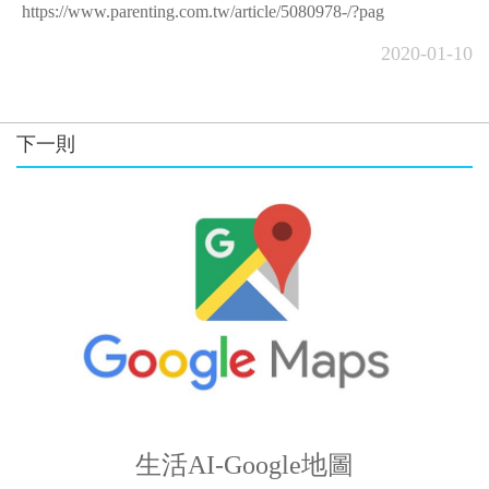
https://www.parenting.com.tw/article/5080978-/?pag
2020-01-10
下一則
生活AI-Google地圖