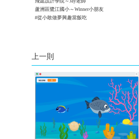
飛霆設計學院～Jay老師
蘆洲區鷺江國小～Winner小朋友
#從小敢做夢興趣當飯吃
上一則