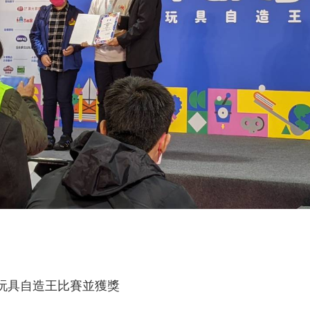
學玩具自造王比賽並獲獎