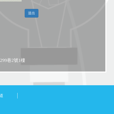
99巷2號1樓
頻道