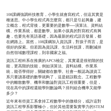
108課綱強調科技教育，小學生就會寫程式，但這其實是
種迷思。中小學生程式再怎麼寫，都只是引起興趣，建
立概念，程式背後，更重要的是數學──演算法、資料結
構、作業系統，都是數學。如果小孩真的對寫程式有興
趣，也要先有英語基礎，因為最新的程式語言發展，都
在網路上。當然，108課綱加入資訊課，對孩子而言，是
很好的探索。但若因為資訊課、生活科技課，而刪減掉
自然領域數理課程，則非國家之福。
資訊工程科系在推廣的APCS檢定，其實還是很初階的技
能，更高階的技能，例如演算法、資料結構、作業系
統，能否學得好，關鍵都在數學。社會一般認為讀資工
系只要讀基礎的數學就夠了，這是錯誤觀念。工程數學
中的離散數學、機率和數論對資訊工程很重要，但是，
現在高中的課程還能學到數論嗎？排列組合機率又能學
多少？
近年來有些資工系拿掉工程數學中的微積分，或許這對
資訊工程學系影響極小，但於其他需要紮實學力的STEM