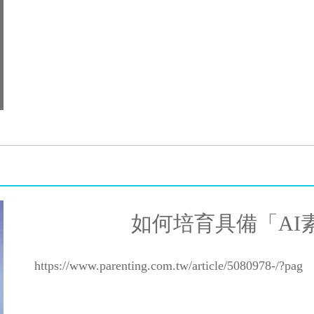
如何培育具備「AI
https://www.parenting.com.tw/article/5080978-/?pag