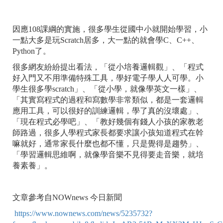
因應108課綱的實施，很多學生從國中小就開始學習，小
一點大多是玩Scratch居多，大一點的就會學C、C++、
Python了。
很多網友紛紛提出看法，「從小培養邏輯觀」、「程式
好入門又不用準備特殊工具，學好電子學人人可學。小
學生很多學scratch」、「從小學，就像學英文一樣」、
「其實寫程式的過程和寫數學非常類似，都是一套邏輯
應用工具，可以很好的訓練邏輯，學了真的沒壞處」、
「現在程式必學吧」、「教好幾個有錢人小孩的家教老
師路過，很多人學程式家長都要求讓小孩知道程式在幹
嘛就好，通常家長什麼也都不懂，只是覺得是趨勢」、
「學習邏輯思維啊，就像學音樂不見得要走音樂，就培
養素養」。
文章參考自NOWnews 今日新聞
https://www.nownews.com/news/5235732?