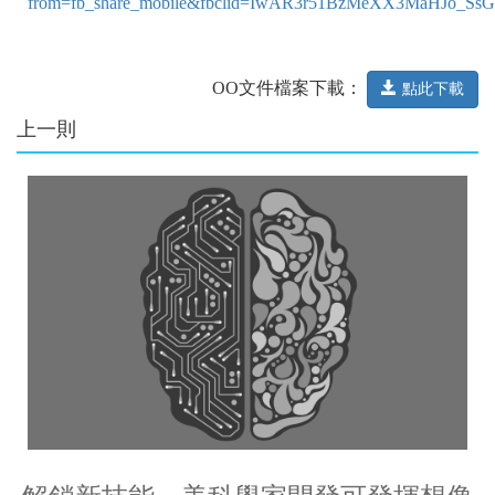
from=fb_share_mobile&fbclid=IwAR3r51BzMeXX3MaHJo_Ss
OO文件檔案下載：
點此下載
上一則