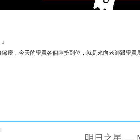
 」
扮節慶，今天的學員各個裝扮到位，就是來向老師跟學員
明日之星 — M